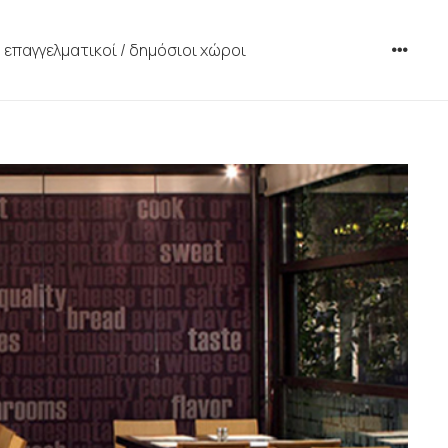
επαγγελματικοί / δημόσιοι χώροι